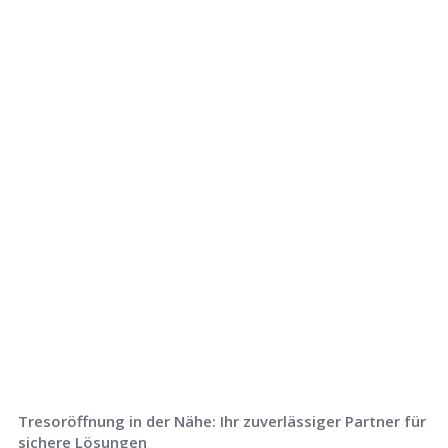
Rufen Sie uns jetzt an und
lassen Sie
uns Ihr Problem lösen!
Tresoröffnung in der Nähe: Ihr zuverlässiger Partner für
sichere Lösungen