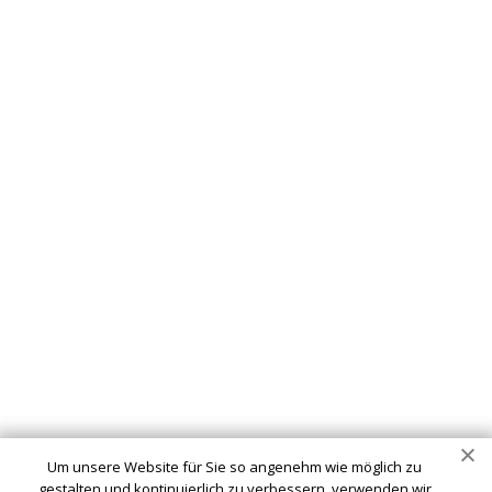
Schlüsseldienst
info@schluesseldienst-clarholz-24.de
Startseite
Einsatzgebiete
Kontakte
Partner
Impressum
Wir sind Ihr vertrauenswürdiger Partner für professionelle
Schlüsseldienstleistungen in Clarholz. Ob Sie sich
ausgesperrt haben, ein defektes Schloss haben oder Ihre
Um unsere Website für Sie so angenehm wie möglich zu
Sicherheit verbessern möchten - wir sind hier, um Ihnen zu
gestalten und kontinuierlich zu verbessern, verwenden wir